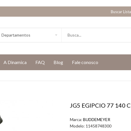
Buscar List
A Dinamica
FAQ
Blog
Fale conosco
JG5 EGIPCIO 77 140 
Marca:
BUDDEMEYER
Modelo:
11458748300