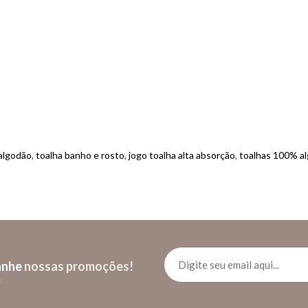
 algodão
,
toalha banho e rosto
,
jogo toalha alta absorção
,
toalhas 100% a
anhe
nossas promoções!