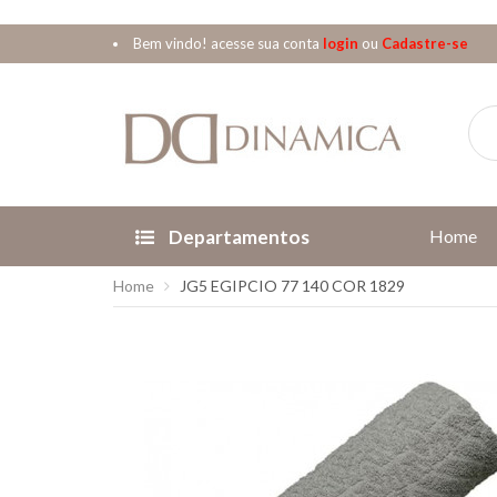
Bem vindo! acesse sua conta
login
ou
Cadastre-se
Departamentos
Home
Home
JG5 EGIPCIO 77 140 COR 1829