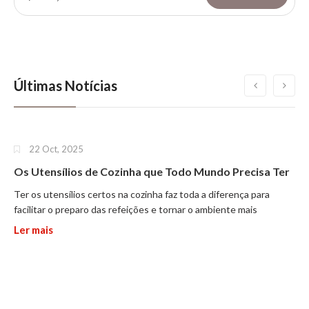
Últimas Notícias
22
Oct
,
2025
Os Utensílios de Cozinha que Todo Mundo Precisa Ter
Ter os utensílios certos na cozinha faz toda a diferença para
facilitar o preparo das refeições e tornar o ambiente mais
organizado e agradável. Com os itens adequados, cozinhar se
Ler mais
torna mais prático, eficiente e prazeroso.