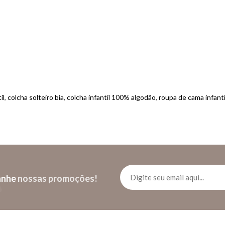
il
,
colcha solteiro bia
,
colcha infantil 100% algodão
,
roupa de cama infant
anhe
nossas promoções!