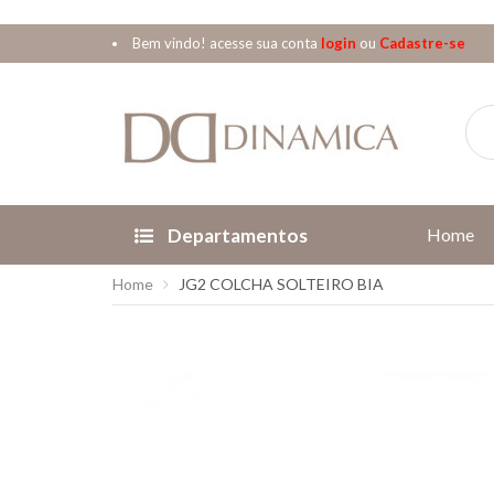
Bem vindo! acesse sua conta
login
ou
Cadastre-se
Departamentos
Home
Home
JG2 COLCHA SOLTEIRO BIA