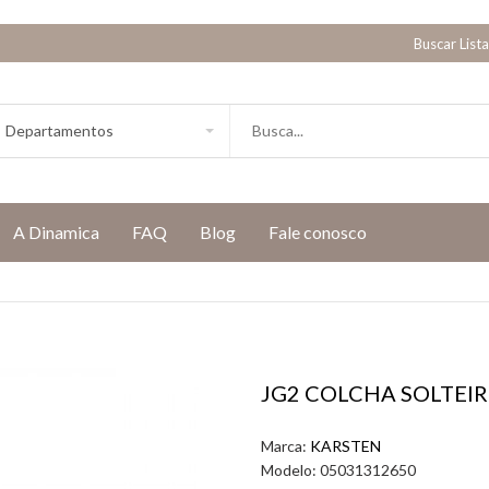
Buscar List
A Dinamica
FAQ
Blog
Fale conosco
JG2 COLCHA SOLTEIR
Marca:
KARSTEN
Modelo:
05031312650