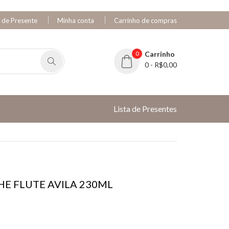
a de Presente
Minha conta
Carrinho de compras
0
Carrinho
0 - R$0,00
Lista de Presentes
E FLUTE AVILA 230ML