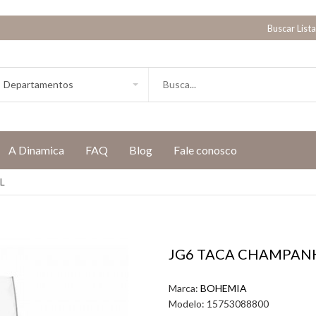
Buscar List
A Dinamica
FAQ
Blog
Fale conosco
L
JG6 TACA CHAMPANH
Marca:
BOHEMIA
Modelo:
15753088800