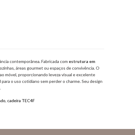
egância contemporânea. Fabricada com
estrutura em
r, cozinhas, áreas gourmet ou espaços de convivência. O
 ao móvel, proporcionando leveza visual e excelente
eal para o uso cotidiano sem perder o charme. Seu design
.
ado
,
cadeira TEC4F