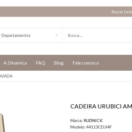
Buscar List
A Dinamica
FAQ
Blog
Fale conosco
TAVADA
CADEIRA URUBICI A
Marca:
RUDNICK
Modelo:
44113CDJI4F