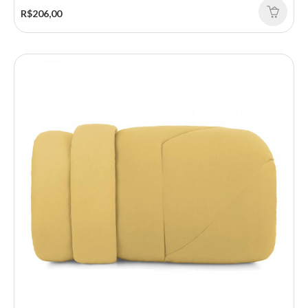
R$206,00
COLCHA SOLT MOD 10014-60 IN DESIGN FRANJA 160X230
A Colcha Solteiro Buddemeyer IN Design Mod. 10014-60 é
sinônimo de sofisticação e conforto para o se..