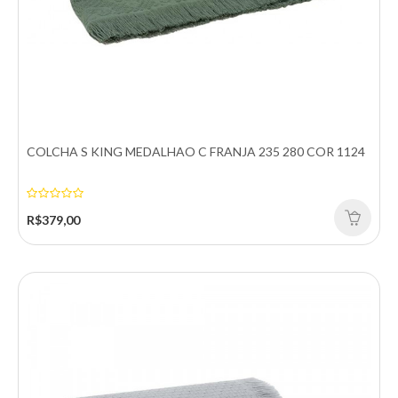
COLCHA S KING MEDALHAO C FRANJA 235 280 COR 1124
COBERTOR ASPEN S KING 260 270 MARFIM
Cobertor Aspen Soft King 260x270 – Cor MarfimO Cobertor
R$379,00
Aspen Soft King é a união perfeita entre con..
R$416,00
Comprar
Comparar