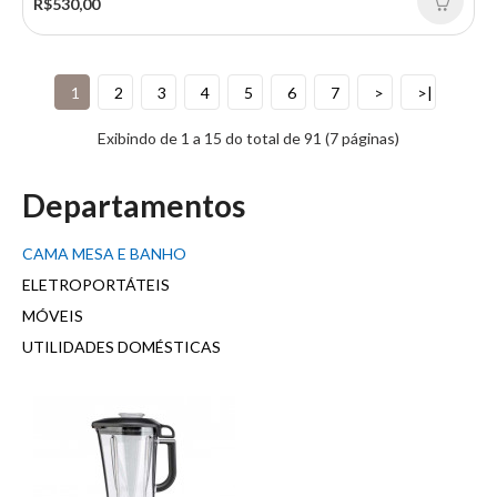
R$530,00
1
2
3
4
5
6
7
>
>|
Exibindo de 1 a 15 do total de 91 (7 páginas)
Departamentos
CAMA MESA E BANHO
ELETROPORTÁTEIS
MÓVEIS
UTILIDADES DOMÉSTICAS
EDREDON MALHA 100 ALGODAO LARANJA ATUMN KING
Edredom King Malha 100% Algodão – Laranja AutumnTransforme
suas noites com o conforto natural do edr..