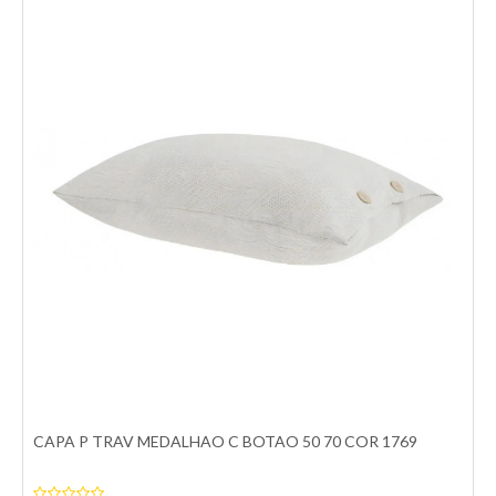
CAPA P TRAV MEDALHAO C BOTAO 50 70 COR 1124
O Capa para Travesseiro Buddemeyer Medalhão Verde traz
elegância e sofisticação ao seu quarto...
R$143,00
Comprar
Comparar
Adicionar a lista de desejos
CAPA P TRAV MEDALHAO C BOTAO 50 70 COR 1769