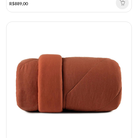
R$889,00
EDREDOM BLEND MALHA GALLERY GREEN 260X240
O Edredom Blend Malha Gallery Green 260x240 é a escolha ideal
para quem busca elegância, conforto e ..