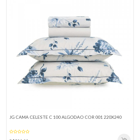
EDREDOM LISO 300 FIOS BASICA MARROM CASAL
Durma com mais conforto e elegância com o Edredom Liso 300
Fios Básica na cor marrom. Confeccionado ..
R$889,00
Comprar
Comparar
Adicionar a lista de desejos
JG CAMA CELESTE C 100 ALGODAO COR 001 220X240