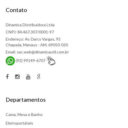
Contato
Dinamica Distribuidora Ltda
CNPJ: 84.467.307/0001-97
Endereço: Av. Darcy Vargas, 95
Chapada, Manaus - AM, 69050-020
Email: sac.web@dinamicautil.com.br
FRONHA BUD VISION NEW COLORS
(92) 99149-6707
A Fronha Bud Vision New Colors da Buddemeyer combina
sofisticação, conforto e acabamento premium. Co..
Departamentos
R$104,00
Comprar
Cama, Mesa e Banho
Eletroportáteis
Comparar