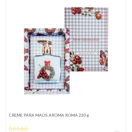
COLCHA S KING MEDALHAO C FRANJA 235 280 COR 1124
Colcha Super King Buddemeyer Medalhão com Franja –
Sofisticação e ConfortoTransforme seu quarto em u..
R$379,00
Comprar
Comparar
Adicionar a lista de desejos
CREME PARA MAOS AROMA ROMA 230 g