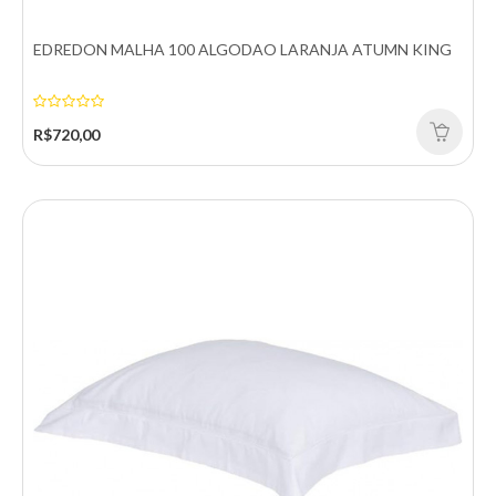
EDREDON MALHA 100 ALGODAO LARANJA ATUMN KING
R$820,00
Comprar
R$720,00
Comparar
Adicionar a lista de desejos