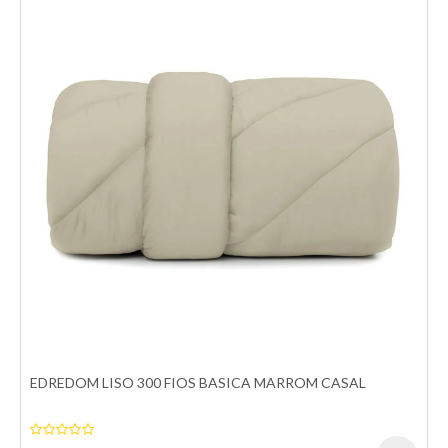
EDREDOM 00 ALGODAO AMARELO MOSTARDA KING
Descubra a harmonia entre praticidade e conforto na excepcional
coleção Malha Fio Penteado, onde cad..
R$720,00
Comprar
Comparar
Adicionar a lista de desejos
EDREDOM LISO 300 FIOS BASICA MARROM CASAL