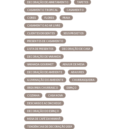
DECORAÇÃO DE APARTAMENTO
TAPETES
CASAMENTO TROPICAL
CASAMENTO
CORES
FLORES
PRAIA
CASAMENTO AO AR LIVRE
CLIENTES EXIGENTES
SEUS PROJETOS
PRESENTES DE CASAMENTO
LISTA DE PRESENTES
DECORAÇÃO DE CASA
DECORAÇÃO DE VARANDA
VARANDA GOURMET
ABAJUR DE MESA
DECORAÇÃO DE AMBIENTE
ABAJURES
ILUMINAÇÃO DO AMBIENTE
CHURRASQUEIRA
ÁREA PARA CHURRASCO
ESPAÇO
COZINHA
CASA NOVA
DESCANSO E ACONCHEGO
DECORAÇÃO DO ESPAÇO
MESA DE CAFÉ DA MANHÃ
TENDÊNCIAS DE DECORAÇÃO 2019