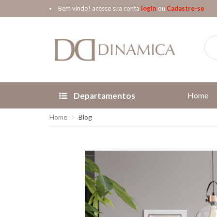
Bem vindo! acesse sua conta
login
ou
Cadastre-se
Departamentos
Home
Home
Blog