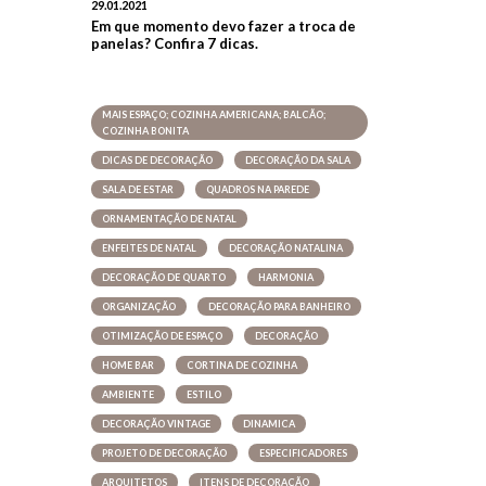
29.01.2021
Em que momento devo fazer a troca de
panelas? Confira 7 dicas.
MAIS ESPAÇO; COZINHA AMERICANA; BALCÃO;
COZINHA BONITA
DICAS DE DECORAÇÃO
DECORAÇÃO DA SALA
SALA DE ESTAR
QUADROS NA PAREDE
ORNAMENTAÇÃO DE NATAL
ENFEITES DE NATAL
DECORAÇÃO NATALINA
DECORAÇÃO DE QUARTO
HARMONIA
ORGANIZAÇÃO
DECORAÇÃO PARA BANHEIRO
OTIMIZAÇÃO DE ESPAÇO
DECORAÇÃO
HOME BAR
CORTINA DE COZINHA
AMBIENTE
ESTILO
DECORAÇÃO VINTAGE
DINAMICA
PROJETO DE DECORAÇÃO
ESPECIFICADORES
ARQUITETOS
ITENS DE DECORAÇÃO