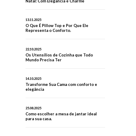
Natal: Com Elegância e Charme
13.11.2025
O Que É Pillow Top e Por Que Ele
Representa o Conforto.
22.10.2025
Os Utensílios de Cozinha que Todo
Mundo Precisa Ter
14.10.2025
Transforme Sua Cama com conforto e
elegância
25.08.2025
Como escolher a mesa de jantar ideal
para sua casa.