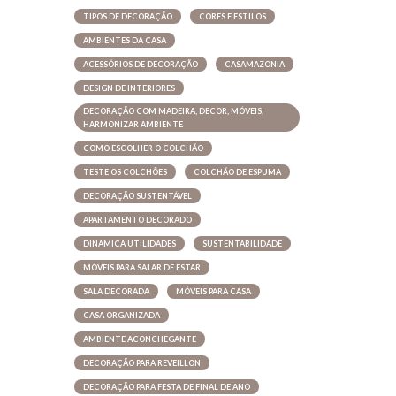
TIPOS DE DECORAÇÃO
CORES E ESTILOS
AMBIENTES DA CASA
ACESSÓRIOS DE DECORAÇÃO
CASAMAZONIA
DESIGN DE INTERIORES
DECORAÇÃO COM MADEIRA; DECOR; MÓVEIS;
HARMONIZAR AMBIENTE
COMO ESCOLHER O COLCHÃO
TESTE OS COLCHÕES
COLCHÃO DE ESPUMA
DECORAÇÃO SUSTENTÁVEL
APARTAMENTO DECORADO
DINAMICA UTILIDADES
SUSTENTABILIDADE
MÓVEIS PARA SALAR DE ESTAR
SALA DECORADA
MÓVEIS PARA CASA
CASA ORGANIZADA
AMBIENTE ACONCHEGANTE
DECORAÇÃO PARA REVEILLON
DECORAÇÃO PARA FESTA DE FINAL DE ANO