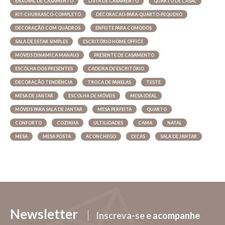
ENXOVAL DE CASAMENTO
LISTA DE CASAMENTO
QUARTO DE CASAL
KIT-CHURRASCO-COMPLETO
DECORACAO-PARA-QUARTO-PEQUENO
DECORAÇÃO COM QUADROS
ENFEITE PARA COMODOS
SALA DE ESTAR SIMPLES
ESCRITÓRIO HOME OFFICE
MOVEIS DINAMICA MANAUS
PRESENTE DE CASAMENTO
ESCOLHA DOS PRESENTES
CADEIRA DE ESCRITÓRIO
DECORAÇÃO TENDÊNCIA
TROCA DE PANELAS
TESTE
MESA DE JANTAR
ESCOLHA DE MÓVEIS
MESA IDEAL
MÓVEIS PARA SALA DE JANTAR
MESA PERFEITA
QUARTO
CONFORTO
COZINHA
ULTILIDADES
CAMA
NATAL
MESA
MESA POSTA
ACONCHEGO
DICAS
SALA DE JANTAR
Newsletter
Inscreva-se e
acompanhe