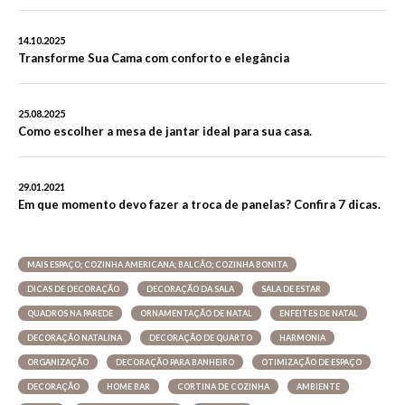
14.10.2025
Transforme Sua Cama com conforto e elegância
25.08.2025
Como escolher a mesa de jantar ideal para sua casa.
29.01.2021
Em que momento devo fazer a troca de panelas? Confira 7 dicas.
MAIS ESPAÇO; COZINHA AMERICANA; BALCÃO; COZINHA BONITA
DICAS DE DECORAÇÃO
DECORAÇÃO DA SALA
SALA DE ESTAR
QUADROS NA PAREDE
ORNAMENTAÇÃO DE NATAL
ENFEITES DE NATAL
DECORAÇÃO NATALINA
DECORAÇÃO DE QUARTO
HARMONIA
ORGANIZAÇÃO
DECORAÇÃO PARA BANHEIRO
OTIMIZAÇÃO DE ESPAÇO
DECORAÇÃO
HOME BAR
CORTINA DE COZINHA
AMBIENTE