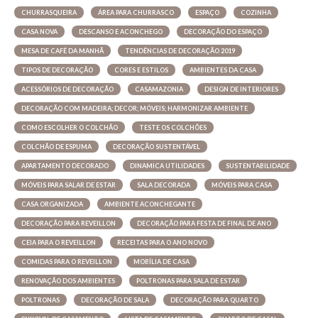
CHURRASQUEIRA
ÁREA PARA CHURRASCO
ESPAÇO
COZINHA
CASA NOVA
DESCANSO E ACONCHEGO
DECORAÇÃO DO ESPAÇO
MESA DE CAFÉ DA MANHÃ
TENDÊNCIAS DE DECORAÇÃO 2019
TIPOS DE DECORAÇÃO
CORES E ESTILOS
AMBIENTES DA CASA
ACESSÓRIOS DE DECORAÇÃO
CASAMAZONIA
DESIGN DE INTERIORES
DECORAÇÃO COM MADEIRA; DECOR; MÓVEIS; HARMONIZAR AMBIENTE
COMO ESCOLHER O COLCHÃO
TESTE OS COLCHÕES
COLCHÃO DE ESPUMA
DECORAÇÃO SUSTENTÁVEL
APARTAMENTO DECORADO
DINAMICA UTILIDADES
SUSTENTABILIDADE
MÓVEIS PARA SALAR DE ESTAR
SALA DECORADA
MÓVEIS PARA CASA
CASA ORGANIZADA
AMBIENTE ACONCHEGANTE
DECORAÇÃO PARA REVEILLON
DECORAÇÃO PARA FESTA DE FINAL DE ANO
CEIA PARA O REVEILLON
RECEITAS PARA O ANO NOVO
COMIDAS PARA O REVEILLON
MOBÍLIA DE CASA
RENOVAÇÃO DOS AMBIENTES
POLTRONAS PARA SALA DE ESTAR
POLTRONAS
DECORAÇÃO DE SALA
DECORAÇÃO PARA QUARTO