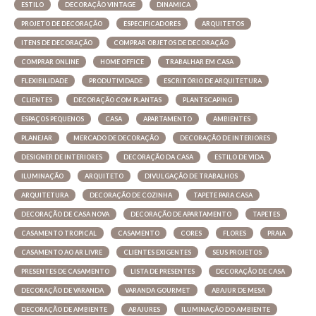
ESTILO
DECORAÇÃO VINTAGE
DINAMICA
PROJETO DE DECORAÇÃO
ESPECIFICADORES
ARQUITETOS
ITENS DE DECORAÇÃO
COMPRAR OBJETOS DE DECORAÇÃO
COMPRAR ONLINE
HOME OFFICE
TRABALHAR EM CASA
FLEXIBILIDADE
PRODUTIVIDADE
ESCRITÓRIO DE ARQUITETURA
CLIENTES
DECORAÇÃO COM PLANTAS
PLANTSCAPING
ESPAÇOS PEQUENOS
CASA
APARTAMENTO
AMBIENTES
PLANEJAR
MERCADO DE DECORAÇÃO
DECORAÇÃO DE INTERIORES
DESIGNER DE INTERIORES
DECORAÇÃO DA CASA
ESTILO DE VIDA
ILUMINAÇÃO
ARQUITETO
DIVULGAÇÃO DE TRABALHOS
ARQUITETURA
DECORAÇÃO DE COZINHA
TAPETE PARA CASA
DECORAÇÃO DE CASA NOVA
DECORAÇÃO DE APARTAMENTO
TAPETES
CASAMENTO TROPICAL
CASAMENTO
CORES
FLORES
PRAIA
CASAMENTO AO AR LIVRE
CLIENTES EXIGENTES
SEUS PROJETOS
PRESENTES DE CASAMENTO
LISTA DE PRESENTES
DECORAÇÃO DE CASA
DECORAÇÃO DE VARANDA
VARANDA GOURMET
ABAJUR DE MESA
DECORAÇÃO DE AMBIENTE
ABAJURES
ILUMINAÇÃO DO AMBIENTE