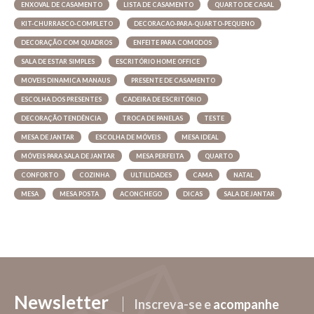
ENXOVAL DE CASAMENTO
LISTA DE CASAMENTO
QUARTO DE CASAL
KIT-CHURRASCO-COMPLETO
DECORACAO-PARA-QUARTO-PEQUENO
DECORAÇÃO COM QUADROS
ENFEITE PARA COMODOS
SALA DE ESTAR SIMPLES
ESCRITÓRIO HOME OFFICE
MOVEIS DINAMICA MANAUS
PRESENTE DE CASAMENTO
ESCOLHA DOS PRESENTES
CADEIRA DE ESCRITÓRIO
DECORAÇÃO TENDÊNCIA
TROCA DE PANELAS
TESTE
MESA DE JANTAR
ESCOLHA DE MÓVEIS
MESA IDEAL
MÓVEIS PARA SALA DE JANTAR
MESA PERFEITA
QUARTO
CONFORTO
COZINHA
ULTILIDADES
CAMA
NATAL
MESA
MESA POSTA
ACONCHEGO
DICAS
SALA DE JANTAR
Newsletter
Inscreva-se e
acompanhe