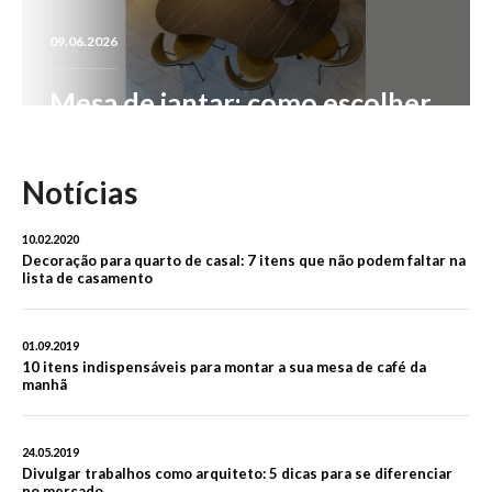
Como escolher a
09.06.2026
mesa de jantar ideal
para sua casa.
Mesa de jantar: como escolher
o modelo ideal para
transformar sua sala de jantar
Notícias
10.02.2020
Decoração para quarto de casal: 7 itens que não podem faltar na
LER MAIS
lista de casamento
01.09.2019
10 itens indispensáveis para montar a sua mesa de café da
manhã
24.05.2019
Divulgar trabalhos como arquiteto: 5 dicas para se diferenciar
no mercado