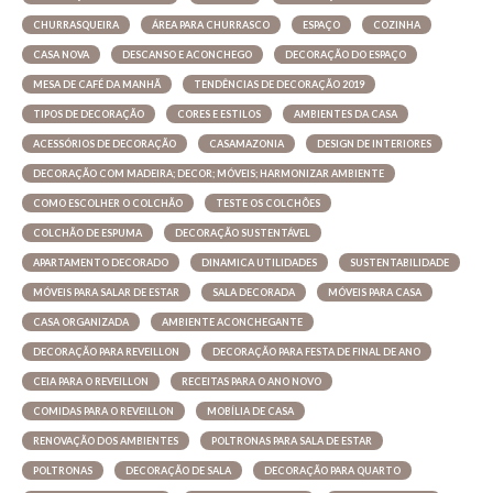
CHURRASQUEIRA
ÁREA PARA CHURRASCO
ESPAÇO
COZINHA
CASA NOVA
DESCANSO E ACONCHEGO
DECORAÇÃO DO ESPAÇO
MESA DE CAFÉ DA MANHÃ
TENDÊNCIAS DE DECORAÇÃO 2019
TIPOS DE DECORAÇÃO
CORES E ESTILOS
AMBIENTES DA CASA
ACESSÓRIOS DE DECORAÇÃO
CASAMAZONIA
DESIGN DE INTERIORES
DECORAÇÃO COM MADEIRA; DECOR; MÓVEIS; HARMONIZAR AMBIENTE
COMO ESCOLHER O COLCHÃO
TESTE OS COLCHÕES
COLCHÃO DE ESPUMA
DECORAÇÃO SUSTENTÁVEL
APARTAMENTO DECORADO
DINAMICA UTILIDADES
SUSTENTABILIDADE
MÓVEIS PARA SALAR DE ESTAR
SALA DECORADA
MÓVEIS PARA CASA
CASA ORGANIZADA
AMBIENTE ACONCHEGANTE
DECORAÇÃO PARA REVEILLON
DECORAÇÃO PARA FESTA DE FINAL DE ANO
CEIA PARA O REVEILLON
RECEITAS PARA O ANO NOVO
COMIDAS PARA O REVEILLON
MOBÍLIA DE CASA
RENOVAÇÃO DOS AMBIENTES
POLTRONAS PARA SALA DE ESTAR
POLTRONAS
DECORAÇÃO DE SALA
DECORAÇÃO PARA QUARTO