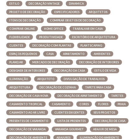
ESTILO
DECORAÇÃO VINTAGE
DINAMICA
PROJETO DE DECORAÇÃO
ESPECIFICADORES
ARQUITETOS
ITENS DE DECORAÇÃO
COMPRAR OBJETOS DE DECORAÇÃO
COMPRAR ONLINE
HOME OFFICE
TRABALHAR EM CASA
FLEXIBILIDADE
PRODUTIVIDADE
ESCRITÓRIO DE ARQUITETURA
CLIENTES
DECORAÇÃO COM PLANTAS
PLANTSCAPING
ESPAÇOS PEQUENOS
CASA
APARTAMENTO
AMBIENTES
PLANEJAR
MERCADO DE DECORAÇÃO
DECORAÇÃO DE INTERIORES
DESIGNER DE INTERIORES
DECORAÇÃO DA CASA
ESTILO DE VIDA
ILUMINAÇÃO
ARQUITETO
DIVULGAÇÃO DE TRABALHOS
ARQUITETURA
DECORAÇÃO DE COZINHA
TAPETE PARA CASA
DECORAÇÃO DE CASA NOVA
DECORAÇÃO DE APARTAMENTO
TAPETES
CASAMENTO TROPICAL
CASAMENTO
CORES
FLORES
PRAIA
CASAMENTO AO AR LIVRE
CLIENTES EXIGENTES
SEUS PROJETOS
PRESENTES DE CASAMENTO
LISTA DE PRESENTES
DECORAÇÃO DE CASA
DECORAÇÃO DE VARANDA
VARANDA GOURMET
ABAJUR DE MESA
DECORAÇÃO DE AMBIENTE
ABAJURES
ILUMINAÇÃO DO AMBIENTE