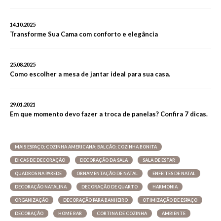
14.10.2025
Transforme Sua Cama com conforto e elegância
25.08.2025
Como escolher a mesa de jantar ideal para sua casa.
29.01.2021
Em que momento devo fazer a troca de panelas? Confira 7 dicas.
MAIS ESPAÇO; COZINHA AMERICANA; BALCÃO; COZINHA BONITA
DICAS DE DECORAÇÃO
DECORAÇÃO DA SALA
SALA DE ESTAR
QUADROS NA PAREDE
ORNAMENTAÇÃO DE NATAL
ENFEITES DE NATAL
DECORAÇÃO NATALINA
DECORAÇÃO DE QUARTO
HARMONIA
ORGANIZAÇÃO
DECORAÇÃO PARA BANHEIRO
OTIMIZAÇÃO DE ESPAÇO
DECORAÇÃO
HOME BAR
CORTINA DE COZINHA
AMBIENTE