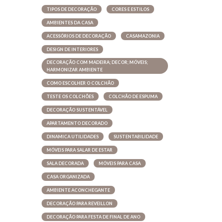
TIPOS DE DECORAÇÃO
CORES E ESTILOS
AMBIENTES DA CASA
ACESSÓRIOS DE DECORAÇÃO
CASAMAZONIA
DESIGN DE INTERIORES
DECORAÇÃO COM MADEIRA; DECOR; MÓVEIS;
HARMONIZAR AMBIENTE
COMO ESCOLHER O COLCHÃO
TESTE OS COLCHÕES
COLCHÃO DE ESPUMA
DECORAÇÃO SUSTENTÁVEL
APARTAMENTO DECORADO
DINAMICA UTILIDADES
SUSTENTABILIDADE
MÓVEIS PARA SALAR DE ESTAR
SALA DECORADA
MÓVEIS PARA CASA
CASA ORGANIZADA
AMBIENTE ACONCHEGANTE
DECORAÇÃO PARA REVEILLON
DECORAÇÃO PARA FESTA DE FINAL DE ANO