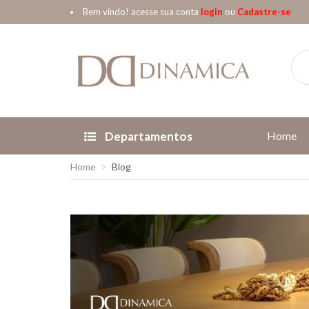
Bem vindo! acesse sua conta
login
ou
Cadastre-se
Departamentos
Home
Home
Blog