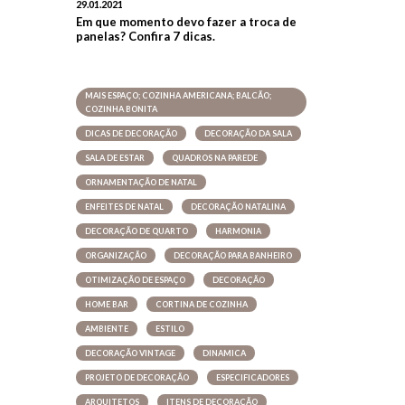
29.01.2021
Em que momento devo fazer a troca de
panelas? Confira 7 dicas.
MAIS ESPAÇO; COZINHA AMERICANA; BALCÃO;
COZINHA BONITA
DICAS DE DECORAÇÃO
DECORAÇÃO DA SALA
SALA DE ESTAR
QUADROS NA PAREDE
ORNAMENTAÇÃO DE NATAL
ENFEITES DE NATAL
DECORAÇÃO NATALINA
DECORAÇÃO DE QUARTO
HARMONIA
ORGANIZAÇÃO
DECORAÇÃO PARA BANHEIRO
OTIMIZAÇÃO DE ESPAÇO
DECORAÇÃO
HOME BAR
CORTINA DE COZINHA
AMBIENTE
ESTILO
DECORAÇÃO VINTAGE
DINAMICA
PROJETO DE DECORAÇÃO
ESPECIFICADORES
ARQUITETOS
ITENS DE DECORAÇÃO