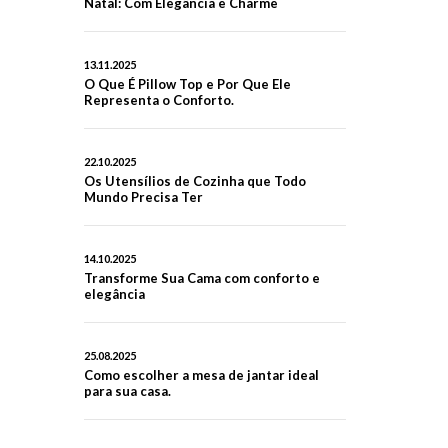
Natal: Com Elegância e Charme
13.11.2025
O Que É Pillow Top e Por Que Ele
Representa o Conforto.
22.10.2025
Os Utensílios de Cozinha que Todo
Mundo Precisa Ter
14.10.2025
Transforme Sua Cama com conforto e
elegância
25.08.2025
Como escolher a mesa de jantar ideal
para sua casa.