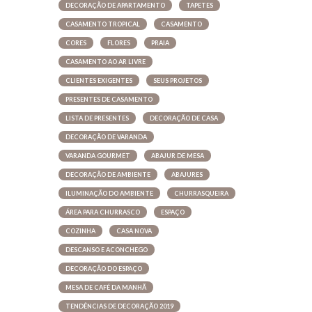
DECORAÇÃO DE APARTAMENTO
TAPETES
CASAMENTO TROPICAL
CASAMENTO
CORES
FLORES
PRAIA
CASAMENTO AO AR LIVRE
CLIENTES EXIGENTES
SEUS PROJETOS
PRESENTES DE CASAMENTO
LISTA DE PRESENTES
DECORAÇÃO DE CASA
DECORAÇÃO DE VARANDA
VARANDA GOURMET
ABAJUR DE MESA
DECORAÇÃO DE AMBIENTE
ABAJURES
ILUMINAÇÃO DO AMBIENTE
CHURRASQUEIRA
ÁREA PARA CHURRASCO
ESPAÇO
COZINHA
CASA NOVA
DESCANSO E ACONCHEGO
DECORAÇÃO DO ESPAÇO
MESA DE CAFÉ DA MANHÃ
TENDÊNCIAS DE DECORAÇÃO 2019