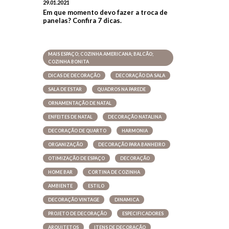
29.01.2021
Em que momento devo fazer a troca de
panelas? Confira 7 dicas.
MAIS ESPAÇO; COZINHA AMERICANA; BALCÃO;
COZINHA BONITA
DICAS DE DECORAÇÃO
DECORAÇÃO DA SALA
SALA DE ESTAR
QUADROS NA PAREDE
ORNAMENTAÇÃO DE NATAL
ENFEITES DE NATAL
DECORAÇÃO NATALINA
DECORAÇÃO DE QUARTO
HARMONIA
ORGANIZAÇÃO
DECORAÇÃO PARA BANHEIRO
OTIMIZAÇÃO DE ESPAÇO
DECORAÇÃO
HOME BAR
CORTINA DE COZINHA
AMBIENTE
ESTILO
DECORAÇÃO VINTAGE
DINAMICA
PROJETO DE DECORAÇÃO
ESPECIFICADORES
ARQUITETOS
ITENS DE DECORAÇÃO