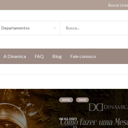
Buscar List
A Dinamica
FAQ
Blog
Fale conosco
NATAL
MESA
02.12.2025