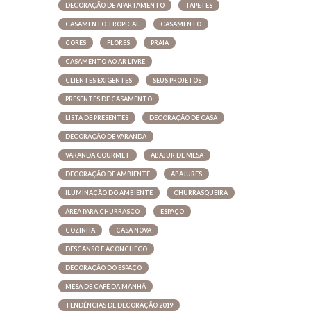
DECORAÇÃO DE APARTAMENTO
TAPETES
CASAMENTO TROPICAL
CASAMENTO
CORES
FLORES
PRAIA
CASAMENTO AO AR LIVRE
CLIENTES EXIGENTES
SEUS PROJETOS
PRESENTES DE CASAMENTO
LISTA DE PRESENTES
DECORAÇÃO DE CASA
DECORAÇÃO DE VARANDA
VARANDA GOURMET
ABAJUR DE MESA
DECORAÇÃO DE AMBIENTE
ABAJURES
ILUMINAÇÃO DO AMBIENTE
CHURRASQUEIRA
ÁREA PARA CHURRASCO
ESPAÇO
COZINHA
CASA NOVA
DESCANSO E ACONCHEGO
DECORAÇÃO DO ESPAÇO
MESA DE CAFÉ DA MANHÃ
TENDÊNCIAS DE DECORAÇÃO 2019