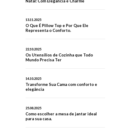
Natal: Com Elegância e Charme
13.11.2025
O Que É Pillow Top e Por Que Ele
Representa o Conforto.
22.10.2025
Os Utensílios de Cozinha que Todo
Mundo Precisa Ter
14.10.2025
Transforme Sua Cama com conforto e
elegância
25.08.2025
Como escolher a mesa de jantar ideal
para sua casa.