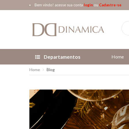
Bem vindo! acesse sua conta
login
ou
Cadastre-se
Departamentos
Home
Home
Blog