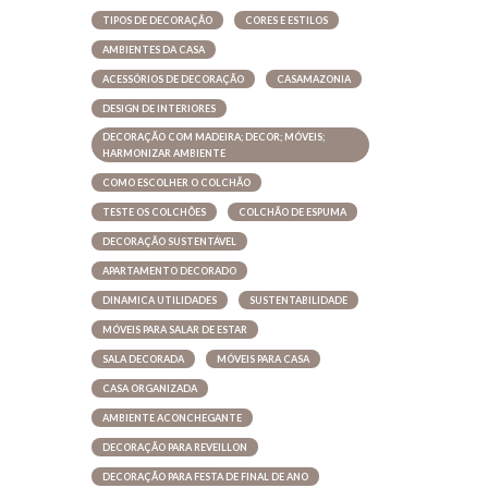
TIPOS DE DECORAÇÃO
CORES E ESTILOS
AMBIENTES DA CASA
ACESSÓRIOS DE DECORAÇÃO
CASAMAZONIA
DESIGN DE INTERIORES
DECORAÇÃO COM MADEIRA; DECOR; MÓVEIS;
HARMONIZAR AMBIENTE
COMO ESCOLHER O COLCHÃO
TESTE OS COLCHÕES
COLCHÃO DE ESPUMA
DECORAÇÃO SUSTENTÁVEL
APARTAMENTO DECORADO
DINAMICA UTILIDADES
SUSTENTABILIDADE
MÓVEIS PARA SALAR DE ESTAR
SALA DECORADA
MÓVEIS PARA CASA
CASA ORGANIZADA
AMBIENTE ACONCHEGANTE
DECORAÇÃO PARA REVEILLON
DECORAÇÃO PARA FESTA DE FINAL DE ANO